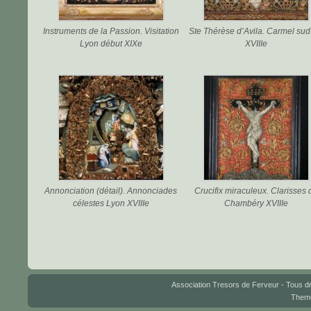
Instruments de la Passion. Visitation
Ste Thérèse d’Avila. Carmel sud
Lyon début XIXe
XVIIIe
Annonciation (détail). Annonciades
Crucifix miraculeux. Clarisses 
célestes Lyon XVIIIe
Chambéry XVIIIe
Association Tresors de Ferveur - Tous dr
Them